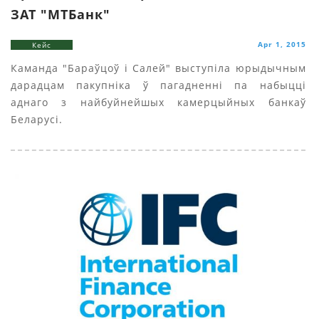
ЗАТ "МТБанк"
Apr 1, 2015
Кейс
Каманда "Бараўцоў i Салей" выступіла юрыдычным
дарадцам пакупніка ў пагадненні па набыцці
аднаго з найбуйнейшых камерцыйных банкаў
Беларусі.