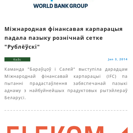
Міжнародная фінансавая карпарацыя
падала пазыку рознічнай сетке
"Рублёўскі"
Jan 3, 2014
Кейс
Каманда "Бараўцоў i Салей" выступіла дарадцам
Міжнароднай фінансавай карпарацыі (IFC) па
пытанні прадастаўлення забяспечанай пазыкі
аднаму з найбуйнейшых прадуктовых рытэйлераў
Беларусі.