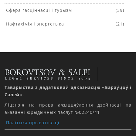
Сфера гасціннасці і турызм
(39)
Нафтахімія і энергетыка
(21)
Таварыства з дадатковай адказнасцю «Бараўцоў і
Салей».
Ліцэнзія на права ажыццяўлення дзейнасці па
аказанні юрыдычных паслуг №02240/41
Палітыка прыватнасці