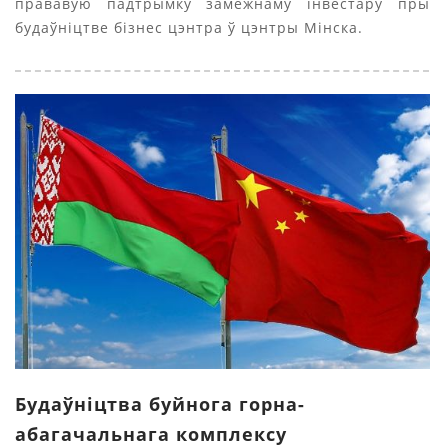
прававую падтрымку замежнаму інвестару пры
будаўніцтве бізнес цэнтра ў цэнтры Мінска.
Будаўніцтва буйнога горна-
абагачальнага комплексу