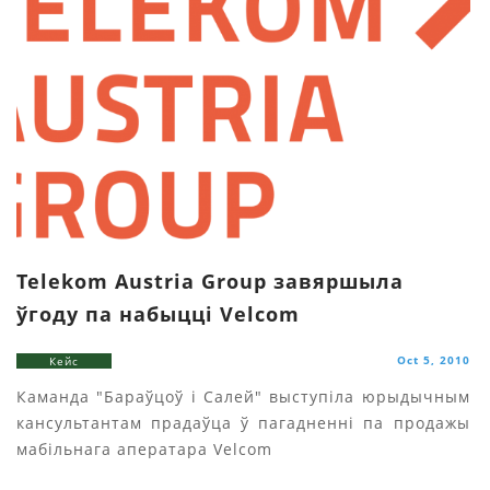
Telekom Austria Group завяршыла
ўгоду па набыцці Velcom
Oct 5, 2010
Кейс
Каманда "Бараўцоў i Салей" выступіла юрыдычным
кансультантам прадаўца ў пагадненні па продажы
мабільнага аператара Velcom