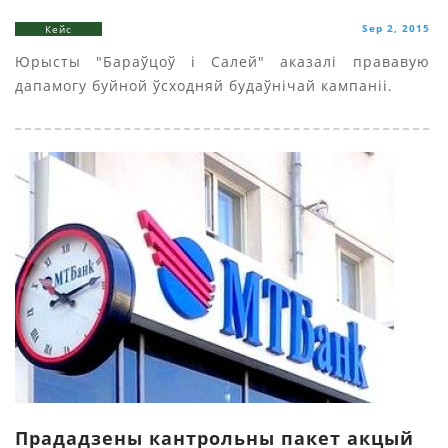
Sep 2, 2015
Кейс
Юрысты "Бараўцоў i Салей" аказалі прававую
дапамогу буйной ўсходняй будаўнічай кампаніі.
Прададзены кантрольны пакет акцый