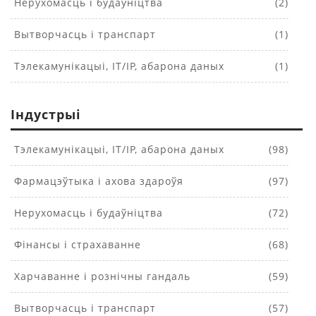
Нерухомасць і будаўніцтва
(2)
Вытворчасць і транспарт
(1)
Тэлекамунікацыі, IT/IP, абарона даных
(1)
Індустрыі
Тэлекамунікацыі, IT/IP, абарона даных
(98)
Фармацэўтыка і ахова здароўя
(97)
Нерухомасць і будаўніцтва
(72)
Фінансы і страхаванне
(68)
Харчаванне і рознічны гандаль
(59)
Вытворчасць і транспарт
(57)