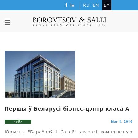
RU
EN
BY
Першы ў Беларусі бізнес-цэнтр класа А
Mar 8, 2016
Кейс
Юрысты "Бараўцоў i Салей" аказалі комплексную