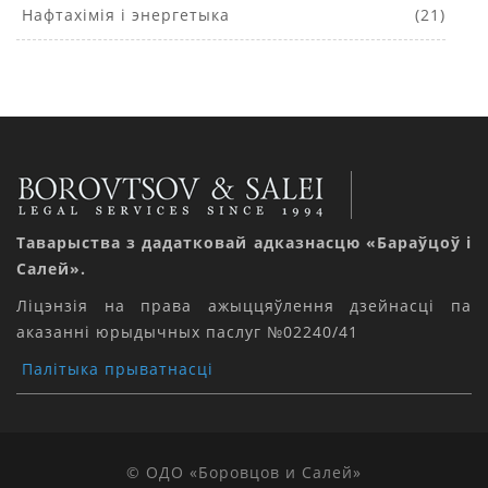
Нафтахімія і энергетыка
(21)
Таварыства з дадатковай адказнасцю «Бараўцоў і
Салей».
Ліцэнзія на права ажыццяўлення дзейнасці па
аказанні юрыдычных паслуг №02240/41
Палітыка прыватнасці
© ОДО «Боровцов и Салей»