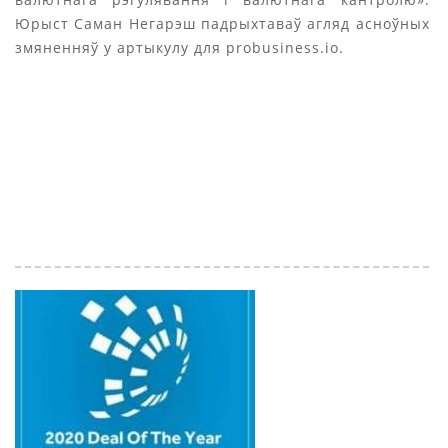
Юрыст Саман Негарэш падрыхтаваў агляд асноўных
змяненняў у артыкулу для probusiness.io.