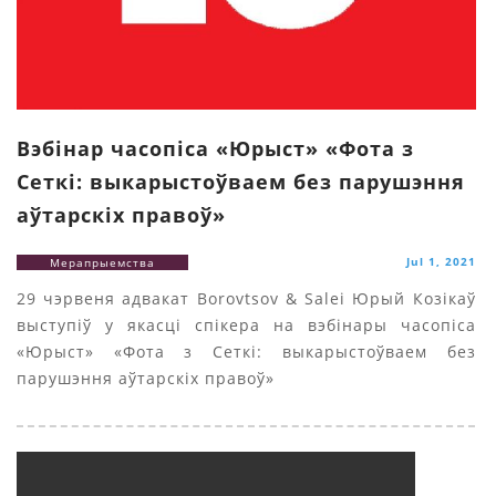
Вэбінар часопіса «Юрыст» «Фота з
Сеткі: выкарыстоўваем без парушэння
аўтарскіх правоў»
Jul 1, 2021
Мерапрыемства
29 чэрвеня адвакат Borovtsov & Salei Юрый Козікаў
выступіў у якасці спікера на вэбінары часопіса
«Юрыст» «Фота з Сеткі: выкарыстоўваем без
парушэння аўтарскіх правоў»