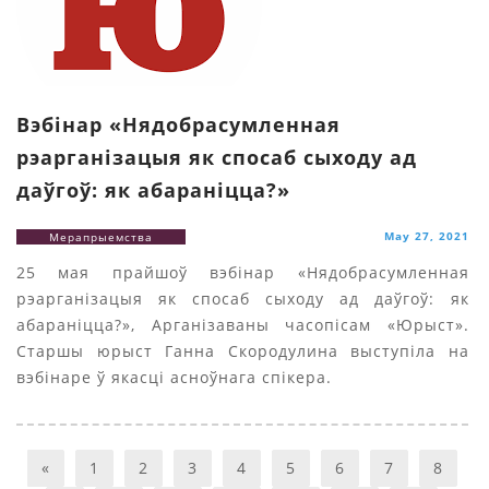
Вэбінар «Нядобрасумленная
рэарганізацыя як спосаб сыходу ад
даўгоў: як абараніцца?»
May 27, 2021
Мерапрыемства
25 мая прайшоў вэбінар «Нядобрасумленная
рэарганізацыя як спосаб сыходу ад даўгоў: як
абараніцца?», Арганізаваны часопісам «Юрыст».
Старшы юрыст Ганна Скородулина выступіла на
вэбінаре ў якасці асноўнага спікера.
«
1
2
3
4
5
6
7
8