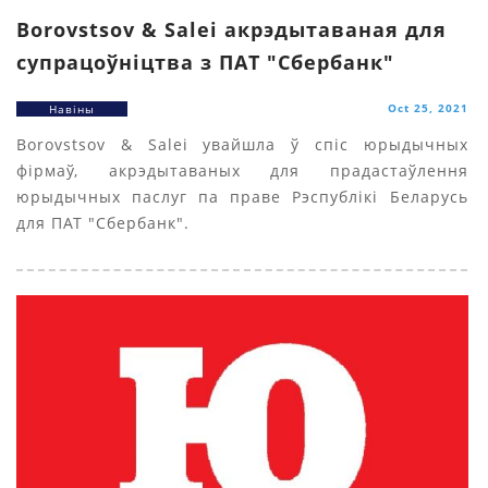
Borovstsov & Salei акрэдытаваная для
супрацоўніцтва з ПАT "Cбербанк"
Oct 25, 2021
Навіны
Borovstsov & Salei увайшла ў спіс юрыдычных
фірмаў, акрэдытаваных для прадастаўлення
юрыдычных паслуг па праве Рэспублікі Беларусь
для ПАТ "Сбербанк".