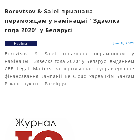
Borovtsov & Salei прызнана
пераможцам у намінацыі "Здзелка
года 2020" у Беларусі
Jun 9, 2021
Навіны
Borovtsov & Salei прызнана пераможцам у
намінацыі "Здзелка года 2020" у Беларусі выданнем
CEE Legal Matters за юрыдычнае суправаджэнне
фінансавання кампаніі Be Cloud харвацкiм Банкам
Рэканструкцыі і Развіцця.