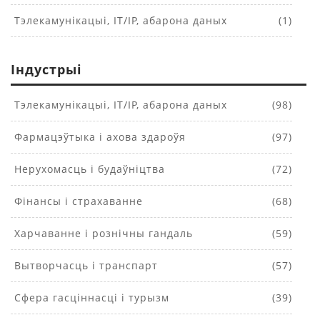
Тэлекамунікацыі, IT/IP, абарона даных
(1)
Індустрыі
Тэлекамунікацыі, IT/IP, абарона даных
(98)
Фармацэўтыка і ахова здароўя
(97)
Нерухомасць і будаўніцтва
(72)
Фінансы і страхаванне
(68)
Харчаванне і рознічны гандаль
(59)
Вытворчасць і транспарт
(57)
Сфера гасціннасці і турызм
(39)