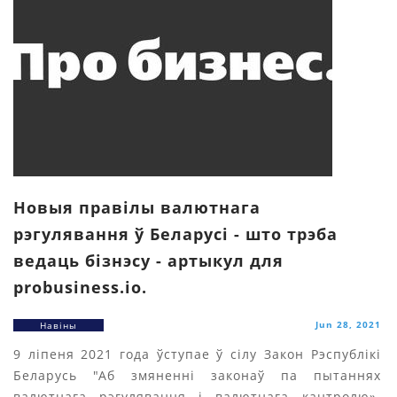
Новыя правілы валютнага
рэгулявання ў Беларусі - што трэба
ведаць бізнэсу - артыкул для
probusiness.io.
Jun 28, 2021
Навіны
9 ліпеня 2021 года ўступае ў сілу Закон Рэспублікі
Беларусь "Аб змяненні законаў па пытаннях
валютнага рэгулявання і валютнага кантролю».