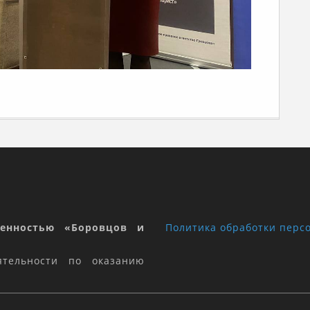
венностью «Боровцов и
Политика обработки перс
ятельности по оказанию