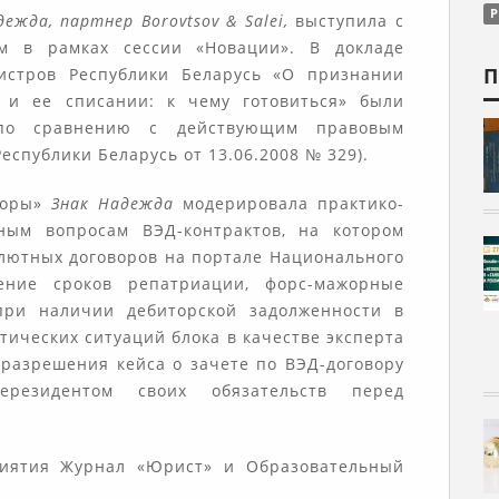
дежда, партнер Borovtsov & Salei,
выступила с
ом в рамках сессии «Новации». В докладе
П
истров Республики Беларусь «О признании
 и ее списании: к чему готовиться» были
по сравнению с действующим правовым
еспублики Беларусь от 13.06.2008 № 329).
споры»
Знак Надежда
модерировала практико-
ным вопросам ВЭД-контрактов, на котором
лютных договоров на портале Национального
ление сроков репатриации, форс-мажорные
 при наличии дебиторской задолженности в
тических ситуаций блока в качестве эксперта
разрешения кейса о зачете по ВЭД-договору
резидентом своих обязательств перед
риятия Журнал «Юрист» и Образовательный