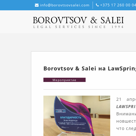
info@borovtsovsalei.com
+375 17 260 00 0
Borovtsov & Salei на LawSprin
Мероприятие
21 апр
LAWSP
Вниман
новшест
что сле